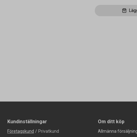
Läg
Kundinställningar
Om ditt köp
Företagskund
/
Privatkund
Allmänna försäljning