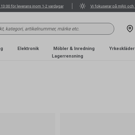
 13:00 för leverans inom 1-2 vardagar
Vi fokuserar på miljö och 
ng
Elektronik
Möbler & Inredning
Yrkeskläder
Lagerrensning