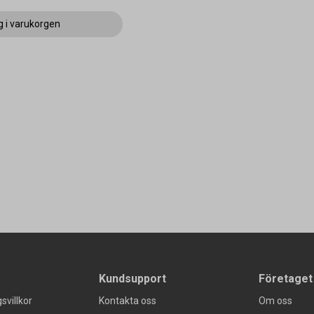
g i varukorgen
Kundsupport
Företaget
svillkor
Kontakta oss
Om oss