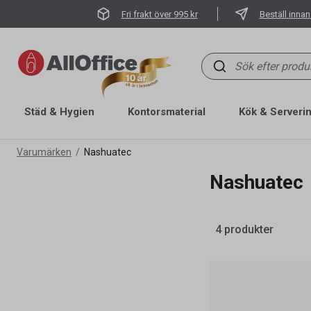
Fri frakt över 995 kr
Beställ innan
Städ & Hygien
Kontorsmaterial
Kök & Serveri
Varumärken
Nashuatec
Nashuatec
4 produkter