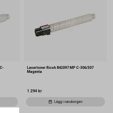
 C-
Lasertoner Ricoh 842097 MP C-306/307
Magenta
1 294 kr
Lägg i varukorgen