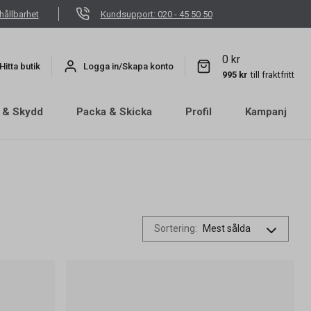
hållbarhet
Kundsupport: 020 - 45 50 50
0 kr
Hitta butik
Logga in/Skapa konto
995 kr
till fraktfritt
 & Skydd
Packa & Skicka
Profil
Kampanj
Sortering
: