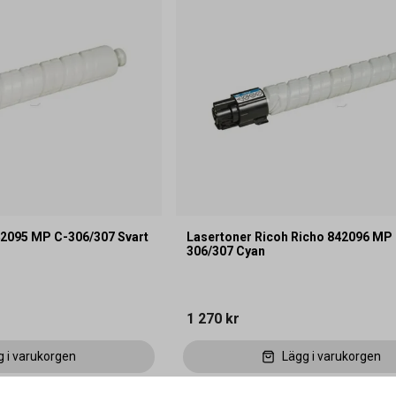
42095 MP C-306/307 Svart
Lasertoner Ricoh Richo 842096 MP
306/307 Cyan
1 270 kr
g i varukorgen
Lägg i varukorgen