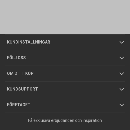
Kontakta oss
Vanliga frågor
Om oss
Butiker
Allmänna försäljningsvillkor
Företagskund
/
Privatkund
KUNDINSTÄLLNINGAR
Tjänster
Foldrar och kataloger
Integritetspolicy
FÖLJ OSS
Hållbarhet
Köpguider
GDPR
OM DITT KÖP
Jobba hos oss
Varumärken
KUNDSUPPORT
Press
FÖRETAGET
Få exklusiva erbjudanden och inspiration