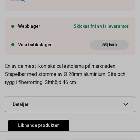
Webblager
:
Skickas från vår leverantör
Visa butikslager
:
Välj butik
En av de mest ikoniska caféstolarna på marknaden.
Artikelnummer
69090060
Stapelbar med stomme av Ø 28mm aluminium. Sits och
rygg i fiberrotting. Sitthöjd 46 cm.
Leverantörens
78667
artikelnummer
UNSPSC
56101501
Detaljer
Liknande produkter