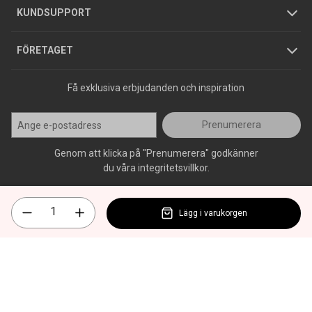
Jobba hos oss
Varumärken
KUNDSUPPORT
Press
FÖRETAGET
Få exklusiva erbjudanden och inspiration
Prenumerera
Genom att klicka på "Prenumerera" godkänner
du våra integritetsvillkor.
Lägg i varukorgen