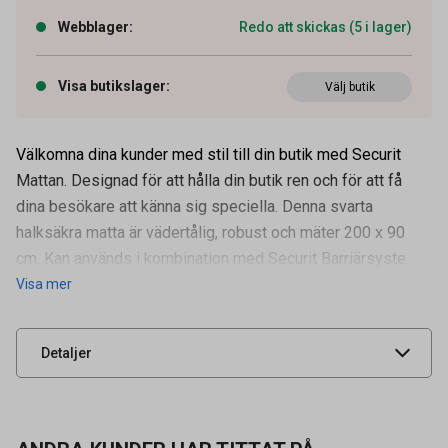
Webblager
:
Redo att skickas (5 i lager)
Visa butikslager
:
Välj butik
Välkomna dina kunder med stil till din butik med Securit
Mattan. Designad för att hålla din butik ren och för att få
dina besökare att känna sig speciella. Denna svarta
halksäkra matta är vädertålig, robust och mäter 200 x 90
Artikelnummer
71110238
cm. Kan används i kombination med Securit Barriärsyste
Visa mer
Leverantörens
RS-200-BL
artikelnummer
UNSPSC
52101500
Detaljer