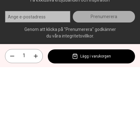
Få exklusiva erbjudanden och inspiration
Prenumerera
Genom att klicka på "Prenumerera" godkänner
du våra integritetsvillkor.
Lägg i varukorgen
Alla rättigheter förbehålls, AllOffice - 2026
|
Kundsupport 020 - 45
50 50