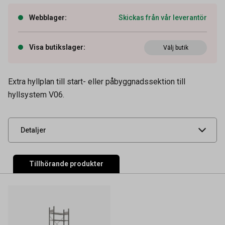
Webblager
:
Skickas från vår leverantör
Visa butikslager
:
Välj butik
Artikelnummer
61640008
Extra hyllplan till start- eller påbyggnadssektion till
hyllsystem V06.
Leverantörens
445794
artikelnummer
UNSPSC
56101530
Detaljer
Tillhörande produkter