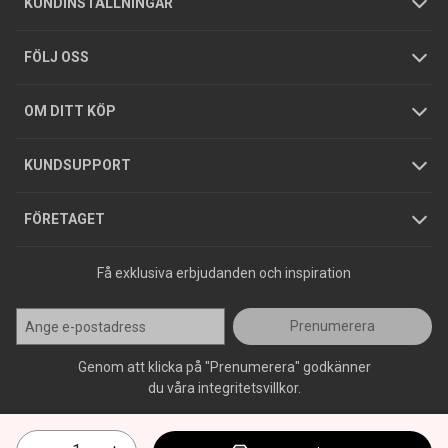
KUNDINSTÄLLNINGAR
Tjänster
Foldrar och kataloger
Integritetspolicy
FÖLJ OSS
Hållbarhet
Köpguider
GDPR
OM DITT KÖP
Jobba hos oss
Varumärken
KUNDSUPPORT
Press
FÖRETAGET
Få exklusiva erbjudanden och inspiration
Prenumerera
Genom att klicka på "Prenumerera" godkänner
du våra integritetsvillkor.