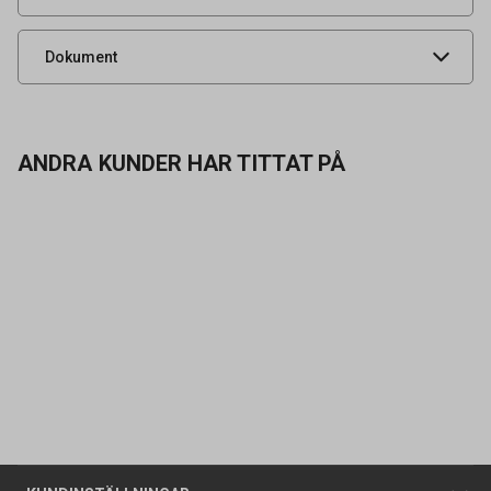
Monteringsanvisning
Produktdatablad
Dokument
ANDRA KUNDER HAR TITTAT PÅ
Kontakta oss
Vanliga frågor
Om oss
Butiker
Allmänna försäljningsvillkor
Företagskund
/
Privatkund