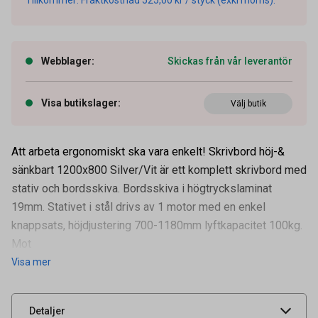
Webblager
:
Skickas från vår leverantör
Visa butikslager
:
Välj butik
Att arbeta ergonomiskt ska vara enkelt! Skrivbord höj-&
sänkbart 1200x800 Silver/Vit är ett komplett skrivbord med
stativ och bordsskiva. Bordsskiva i högtryckslaminat
19mm. Stativet i stål drivs av 1 motor med en enkel
knappsats, höjdjustering 700-1180mm lyftkapacitet 100kg.
Artikelnummer
70508934
Mot
Visa mer
Leverantörens
610672
artikelnummer
UNSPSC
56101700
Detaljer