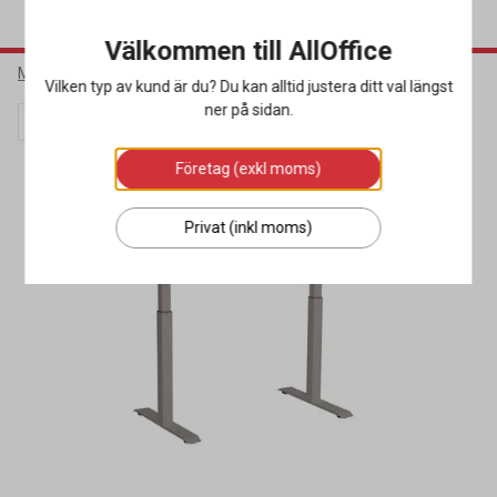
Välkommen till AllOffice
Möbler & Inredning
Kontorsmöbler
Skrivbord
Vilken typ av kund är du? Du kan alltid justera ditt val längst
ner på sidan.
Webbkampanj
Företag (exkl moms)
Privat (inkl moms)