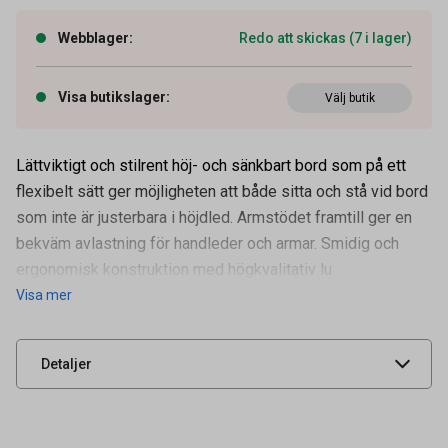
Webblager
:
Redo att skickas (7 i lager)
Visa butikslager
:
Välj butik
Lättviktigt och stilrent höj- och sänkbart bord som på ett
flexibelt sätt ger möjligheten att både sitta och stå vid bord
som inte är justerbara i höjdled. Armstödet framtill ger en
bekväm avlastning för handleder och armar. Smidig och
Artikelnummer
36090179
ergonomisk konstruktion med högkvalitativ lu
Visa mer
Leverantörens
93167600
artikelnummer
UNSPSC
45111616
Detaljer