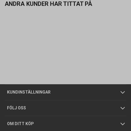
ANDRA KUNDER HAR TITTAT PÅ
Kontakta oss
Vanliga frågor
Om oss
Butiker
Allmänna försäljningsvillkor
Företagskund
/
Privatkund
KUNDINSTÄLLNINGAR
Tjänster
Foldrar och kataloger
Integritetspolicy
FÖLJ OSS
Hållbarhet
Köpguider
GDPR
OM DITT KÖP