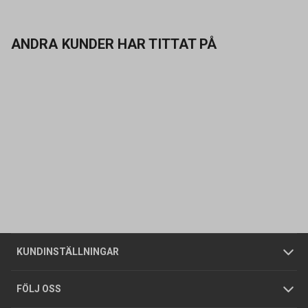
ANDRA KUNDER HAR TITTAT PÅ
Kontakta oss
Vanliga frågor
Om oss
Butiker
Allmänna försäljningsvillkor
Företagskund
/
Privatkund
KUNDINSTÄLLNINGAR
Tjänster
Foldrar och kataloger
Integritetspolicy
FÖLJ OSS