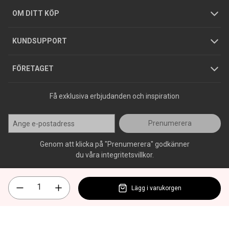
Hållbarhet
Köpguider
GDPR
OM DITT KÖP
Jobba hos oss
Varumärken
KUNDSUPPORT
Press
FÖRETAGET
Få exklusiva erbjudanden och inspiration
Prenumerera
Genom att klicka på "Prenumerera" godkänner
du våra integritetsvillkor.
Lägg i varukorgen