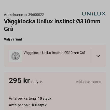
Artikelnummer
39600022
Väggklocka Unilux Instinct Ø310mm
Grå
Välj variant
Väggklocka Unilux Instinct Ø310mm Grå
295 kr
/ styck
exklusive moms
Antal per kartong
:
10
styck
Antal per pall
:
160
styck