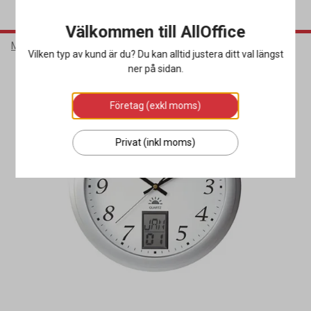
Välkommen till AllOffice
Möbler & Inredning
Inredning
Väggkartor & Väggklockor
Vilken typ av kund är du? Du kan alltid justera ditt val längst
ner på sidan.
Företag (exkl moms)
Privat (inkl moms)