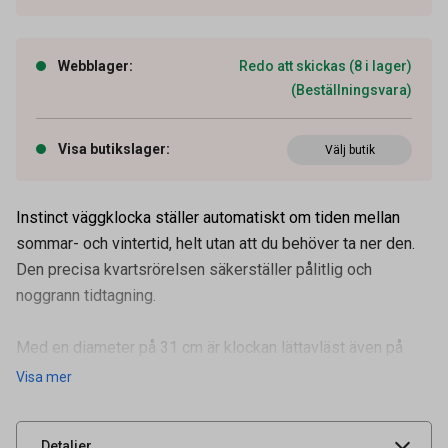
Webblager
:
Redo att skickas (8 i lager)
(Beställningsvara)
Visa butikslager
:
Välj butik
Instinct väggklocka ställer automatiskt om tiden mellan
sommar- och vintertid, helt utan att du behöver ta ner den.
Den precisa kvartsrörelsen säkerställer pålitlig och
noggrann tidtagning.
Med en diameter på 31 cm är klockan lättavläst även på
Artikelnummer
39600022
avstånd. Den har en integrerad num
Visa mer
Leverantörens
100340853
artikelnummer
UNSPSC
54111601
Detaljer