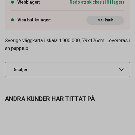
Webblager
:
Redo att skickas (10 i lager)
Visa butikslager
:
Välj butik
Artikelnummer
12280031
Sverige väggkarta i skala 1:900 000, 79x176cm. Levereras i
en papptub.
Leverantörens
9789189427556
artikelnummer
UNSPSC
55101501
Detaljer
ANDRA KUNDER HAR TITTAT PÅ