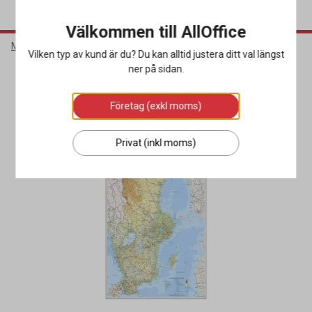
Välkommen till AllOffice
Möbler & Inredning
Inredning
Väggkartor & Väggklockor
Vilken typ av kund är du? Du kan alltid justera ditt val längst
ner på sidan.
Företag (exkl moms)
Privat (inkl moms)