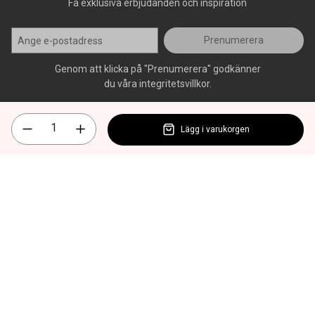
Få exklusiva erbjudanden och inspiration
Prenumerera
Genom att klicka på "Prenumerera" godkänner
du våra integritetsvillkor.
Lägg i varukorgen
Alla rättigheter förbehålls, AllOffice - 2026
|
Kundsupport 020 - 45
50 50