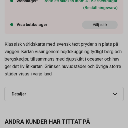
Webblager
:
Redo att skickas inom 4 - 6 arbetsdagar
(Beställningsvara)
Visa butikslager
:
Välj butik
Klassisk världskarta med svensk text pryder sin plats på
väggen. Kartan visar genom höjdskuggning tydligt berg och
Artikelnummer
12280001
bergskedjor, tillsammans med djupskikt i oceaner och hav
Tidigare artikelnummer
13033112
ger det liv åt kartan. Gränser, huvudstäder och övriga större
städer visas i varje land.
Leverantörens
13053400
artikelnummer
UNSPSC
55101501
Detaljer
ANDRA KUNDER HAR TITTAT PÅ