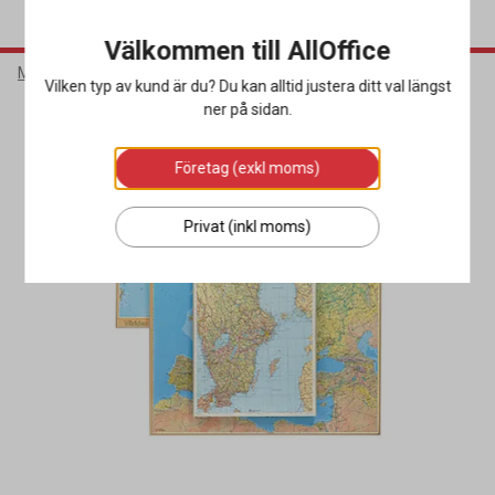
Välkommen till AllOffice
Möbler & Inredning
Inredning
Väggkartor & Väggklockor
Vilken typ av kund är du? Du kan alltid justera ditt val längst
ner på sidan.
Företag (exkl moms)
Privat (inkl moms)