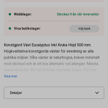
Webblager
:
Skickas från vår leverantör
Visa butikslager
:
Välj butik
Konstgjord Växt Eucalyptus Inkl Kruka Höjd 500 mm.
Högkvalitativa konstgjorda växter för inredning av alla
publika miljöer. Våra växter är naturtrogna, kräver minimalt
med skötsel och är ett bra alternativ vid allergier. Minsta
Artikelnummer
75500039
diameter kruka: 80 mm Största diameter kruka: 125 mm
Visa mer
Leverantörens
160019
artikelnummer
UNSPSC
52152001
Detaljer