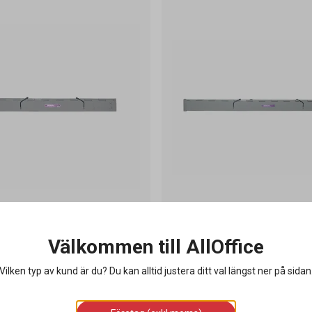
ållare R46 462mm Med
Ritningshållare R661 662mm 
 A2-A3
Gummilist A1-A2
Välkommen till AllOffice
Vilken typ av kund är du? Du kan alltid justera ditt val längst ner på sidan
549 kr