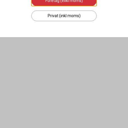
Företag (exkl moms)
Lägg i varukorgen
Lägg i varukorge
Privat (inkl moms)