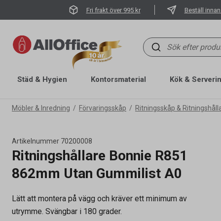
Fri frakt över 995 kr
Beställ innan
Städ & Hygien
Kontorsmaterial
Kök & Serveri
Möbler & Inredning
Förvaringsskåp
Ritningsskåp & Ritningshåll
Artikelnummer
70200008
Ritningshållare Bonnie R851
862mm Utan Gummilist A0
Lätt att montera på vägg och kräver ett minimum av
utrymme. Svängbar i 180 grader.