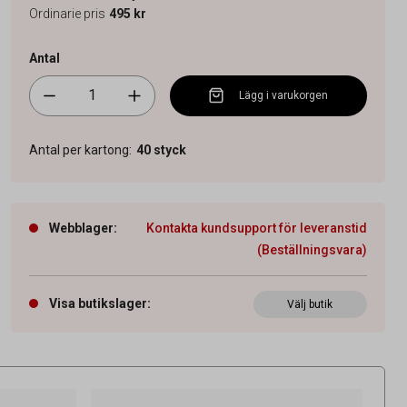
Ordinarie pris
495 kr
Antal
Lägg i varukorgen
Antal per kartong
:
40
styck
Webblager
:
Kontakta kundsupport för leveranstid
(Beställningsvara)
Visa butikslager
:
Välj butik