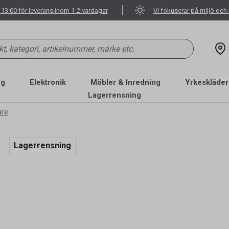
 13:00 för leverans inom 1-2 vardagar
Vi fokuserar på miljö och 
ng
Elektronik
Möbler & Inredning
Yrkeskläder
Lagerrensning
are
Lagerrensning