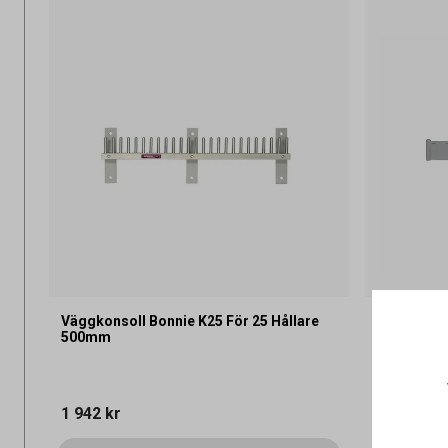
Väggkonsoll Bonnie K25 För 25 Hållare
Ritningsh
500mm
Gummilist
1 942 kr
407 kr