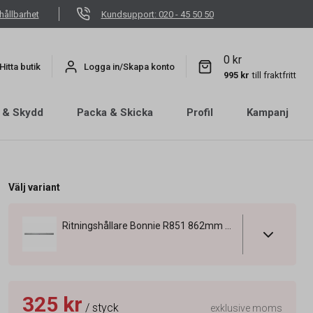
hållbarhet
Kundsupport: 020 - 45 50 50
0 kr
Hitta butik
Logga in/Skapa konto
995 kr
till fraktfritt
 & Skydd
Packa & Skicka
Profil
Kampanj
Välj variant
Ritningshållare Bonnie R851 862mm Utan Gummilist A0
325 kr
/ styck
exklusive moms