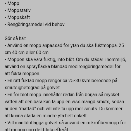
• Mopp
• Moppstativ
• Moppskaft
• Rengöringsmedel vid behov
Gör så här:
• Använd en mopp anpassad för ytan du ska fuktmoppa, 25
cm 40 cm eller 60 cm.
• Moppen ska vara fuktig, inte blöt. Om du städar i hemmiljö,
använd en sprayflaska blandad med rengöringsmedel för
att fukta moppen.
• En rätt fuktad mopp rengör ca 25-30 kvm beroende på
smutsighetsgrad på golvet.
• En för blöt mopp innehåller redan från början så mycket
vatten att den bara kan ta upp en viss mängd smuts, sedan
är den ”mättad” och vill inte ta upp mer smuts. Du kommer
att kunna städa en mindre yta helt enkelt.
• Vill man blötlägga golvet så använd en mikrofibermopp för
att moppa upp det blöta efteråt.