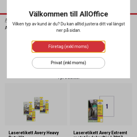
Välkommen till AllOffice
AllOffice
Köpguider
Avery - Hitta rätt etikett
Vilken typ av kund är du? Du kan alltid justera ditt val längst
Avery - utomhus, IT och inventarier
ner på sidan.
Avery - utomhus, IT och inventarier
Företag (exkl moms)
Privat (inkl moms)
SORTERA
FILTRERA
4 produkter
Laseretikett Avery Heavy
Laseretikett Avery Extremt