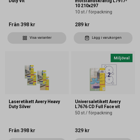
Duty Vit
motståndskraftig L7917-
10 210x297
10 st / förpackning
Från
398 kr
289 kr
Visa varianter
Lägg i varukorgen
Miljöval
Laseretikett Avery Heavy
Universaletikett Avery
Duty Silver
L7676 CD Full Face vit
50 st / förpackning
Från
398 kr
329 kr