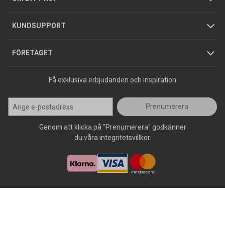
Jobba hos oss
Varumärken
KUNDSUPPORT
Press
FÖRETAGET
Få exklusiva erbjudanden och inspiration
Prenumerera
Genom att klicka på "Prenumerera" godkänner
du våra integritetsvillkor.