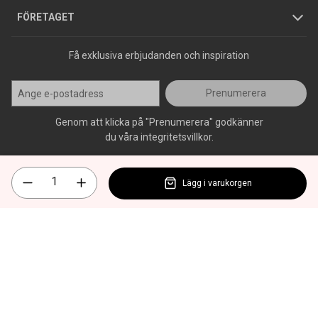
Press
FÖRETAGET
Få exklusiva erbjudanden och inspiration
Prenumerera
Genom att klicka på "Prenumerera" godkänner
du våra integritetsvillkor.
Lägg i varukorgen