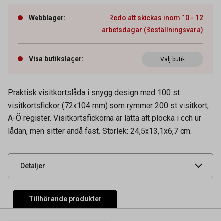
Webblager
:
Redo att skickas inom 10 - 12
arbetsdagar (Beställningsvara)
Visa butikslager
:
Välj butik
Artikelnummer
10200051
Praktisk visitkortslåda i snygg design med 100 st
Hålat / Ohålat
Ohålat
visitkortsfickor (72x104 mm) som rymmer 200 st visitkort,
Tidigare artikelnummer
241301
A-Ö register. Visitkortsfickorna är lätta att plocka i och ur
lådan, men sitter ändå fast. Storlek: 24,5x13,1x6,7 cm.
Leverantörens
241301
artikelnummer
UNSPSC
44111518
Detaljer
Tillhörande produkter