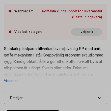
Webblager
:
Kontakta kundsupport för leveranstid
(Beställningsvara)
Visa butikslager
:
Välj butik
Slitstark plastpärm tillverkad av miljövänlig PP med unik
gaffelmekanism i stål. Greppvänlig ergonomiskt utformad
rygg. Smidig etiketthållare gör att etiketten enkelt byts ut
Artikelnummer
11200032
när pärmen är stängd. Svarta pärmsidor. Enkel att
Tidigare artikelnummer
10460205
desinficera vilket förhindrar att bakterier och virus s
Visa mer
Leverantörens
10460205000
artikelnummer
UNSPSC
44122003
Detaljer