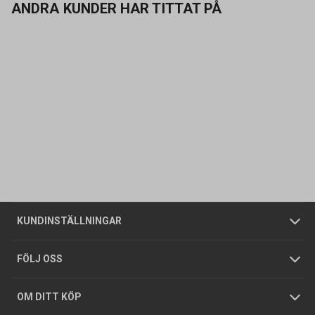
ANDRA KUNDER HAR TITTAT PÅ
Kontakta oss
Vanliga frågor
Om oss
Butiker
Allmänna försäljningsvillkor
Företagskund
/
Privatkund
KUNDINSTÄLLNINGAR
Tjänster
Foldrar och kataloger
Integritetspolicy
FÖLJ OSS
Hållbarhet
Köpguider
GDPR
OM DITT KÖP