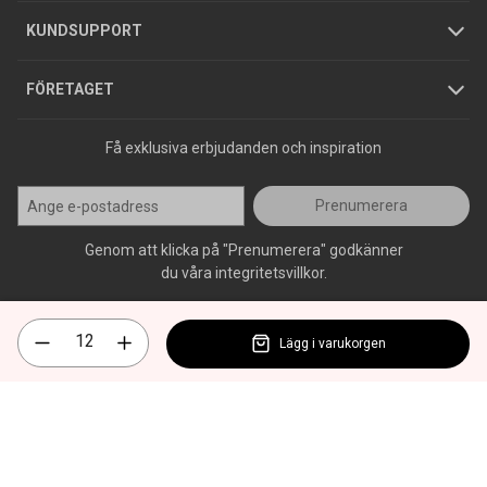
Jobba hos oss
Varumärken
KUNDSUPPORT
Press
FÖRETAGET
Få exklusiva erbjudanden och inspiration
Prenumerera
Genom att klicka på "Prenumerera" godkänner
du våra integritetsvillkor.
Lägg i varukorgen