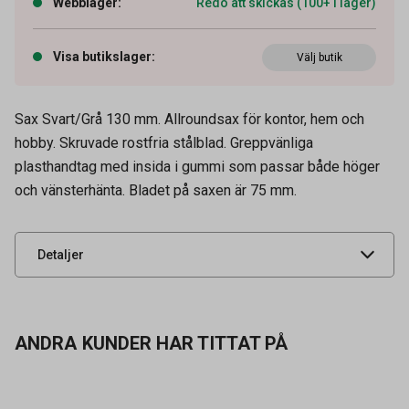
Webblager
:
Redo att skickas (100+ i lager)
Visa butikslager
:
Välj butik
Sax Svart/Grå 130 mm. Allroundsax för kontor, hem och
hobby. Skruvade rostfria stålblad. Greppvänliga
Artikelnummer
12101070
plasthandtag med insida i gummi som passar både höger
och vänsterhänta. Bladet på saxen är 75 mm.
Leverantörens
472010
artikelnummer
UNSPSC
44121618
Detaljer
ANDRA KUNDER HAR TITTAT PÅ