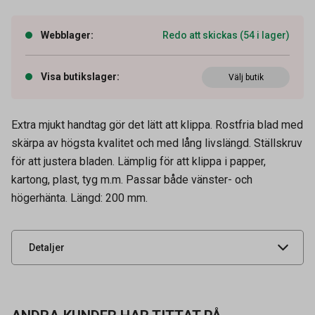
Webblager
:
Redo att skickas (54 i lager)
Visa butikslager
:
Välj butik
Extra mjukt handtag gör det lätt att klippa. Rostfria blad med
skärpa av högsta kvalitet och med lång livslängd. Ställskruv
för att justera bladen. Lämplig för att klippa i papper,
Artikelnummer
12100002
kartong, plast, tyg m.m. Passar både vänster- och
högerhänta. Längd: 200 mm.
Leverantörens
7100306376
artikelnummer
UNSPSC
44121618
Detaljer