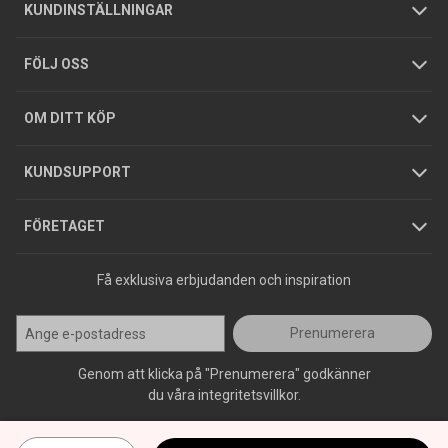
Om oss
Butiker
Allmänna försäljningsvillkor
Företagskund
/
Privatkund
KUNDINSTÄLLNINGAR
Tjänster
Foldrar och kataloger
Integritetspolicy
FÖLJ OSS
Hållbarhet
Köpguider
GDPR
OM DITT KÖP
Jobba hos oss
Varumärken
KUNDSUPPORT
Press
FÖRETAGET
Få exklusiva erbjudanden och inspiration
Prenumerera
Genom att klicka på "Prenumerera" godkänner
du våra integritetsvillkor.