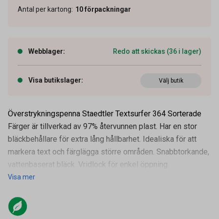
Antal per kartong
:
10
förpackningar
Webblager
:
Redo att skickas (36 i lager)
Visa butikslager
:
Välj butik
Överstrykningspenna Staedtler Textsurfer 364 Sorterade
Färger är tillverkad av 97% återvunnen plast. Har en stor
bläckbehållare för extra lång hållbarhet. Idealiska för att
markera text och färglägga större områden. Snabbtorkande,
vattenbaserat bläck. Vridlock för enkel öppning.
Visa mer
Artikelnummer
13120157
Leverantörens
364 C4