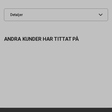
artikelnummer
UNSPSC
44121716
Detaljer
ANDRA KUNDER HAR TITTAT PÅ
Kontakta oss
Vanliga frågor