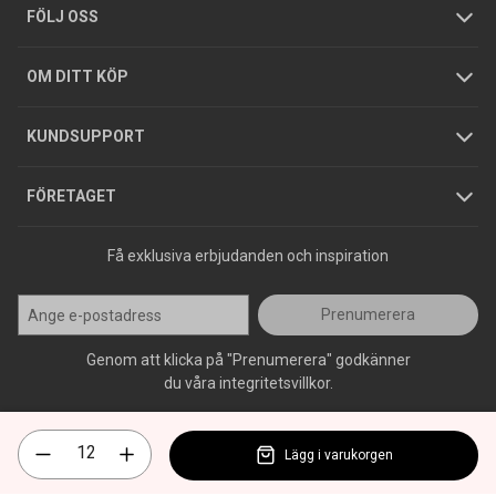
Tjänster
Foldrar och kataloger
Integritetspolicy
FÖLJ OSS
Hållbarhet
Köpguider
GDPR
OM DITT KÖP
Jobba hos oss
Varumärken
KUNDSUPPORT
Press
FÖRETAGET
Få exklusiva erbjudanden och inspiration
Prenumerera
Genom att klicka på "Prenumerera" godkänner
du våra integritetsvillkor.
Lägg i varukorgen