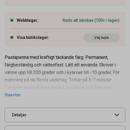
Webblager
:
Redo att skickas (100+ i lager)
Visa butikslager
:
Välj butik
Pastapenna med kraftigt täckande färg. Permanent,
färgbeständig och vattenfast. Lätt att använda. Skriver i
Artikelnummer
13090017
värme upp till 200 grader och i kyla ner till -10 grader. För
OEM-nummer
ART004001
märkning på de flesta underlag. Torkar på 5-7 minuter.
Tidigare artikelnummer
28004001
Fungerar även på ljusa, mörka, smutsiga och feta ytor.
Visa mer
Leverantörens
ART004001
artikelnummer
UNSPSC
44121700
Detaljer