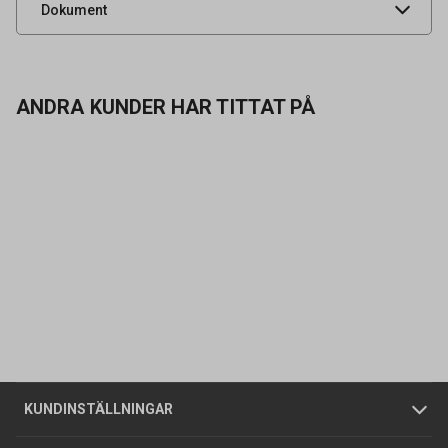
Säkerhetsdatablad
Dokument
ANDRA KUNDER HAR TITTAT PÅ
Kontakta oss
Vanliga frågor
Om oss
Butiker
Allmänna försäljningsvillkor
Företagskund
/
Privatkund
KUNDINSTÄLLNINGAR