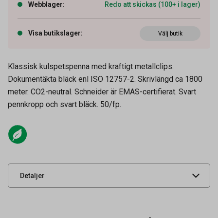
Webblager
:
Redo att skickas (100+ i lager)
Visa butikslager
:
Välj butik
Klassisk kulspetspenna med kraftigt metallclips.
Artikelnummer
13060119
Dokumentäkta bläck enl ISO 12757-2. Skrivlängd ca 1800
meter. CO2-neutral. Schneider är EMAS-certifierat. Svart
Format
Kulspets
pennkropp och svart bläck. 50/fp.
Hårdhet
Kulspets
Tidigare artikelnummer
132901
Leverantörens
132901
artikelnummer
UNSPSC
44121704
Detaljer