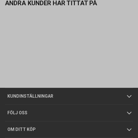
ANDRA KUNDER HAR TITTAT PÅ
Kontakta oss
Vanliga frågor
Om oss
Butiker
Allmänna försäljningsvillkor
Företagskund
/
Privatkund
KUNDINSTÄLLNINGAR
Tjänster
Foldrar och kataloger
Integritetspolicy
FÖLJ OSS
Hållbarhet
Köpguider
GDPR
OM DITT KÖP