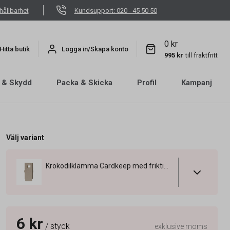
hållbarhet
Kundsupport: 020 - 45 50 50
0 kr
Hitta butik
Logga in/Skapa konto
995 kr
till fraktfritt
 & Skydd
Packa & Skicka
Profil
Kampanj
Välj variant
Krokodilklämma Cardkeep med friktionsgummi
6 kr
/ styck
exklusive moms