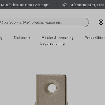
 13:00 för leverans inom 1-2 vardagar
Vi fokuserar på miljö och 
ng
Elektronik
Möbler & Inredning
Yrkeskläder
Lagerrensning