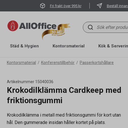
Fri frakt över 995 kr
Beställ innan
Städ & Hygien
Kontorsmaterial
Kök & Serveri
Kontorsmaterial
Konferenstillbehör
Passerkortshållare
Artikelnummer
15040036
Krokodilklämma Cardkeep med
friktionsgummi
Krokodilklämma i metall med friktionsgummi för kort utan
Artikelnummer
15040036
hål. Den gummerade insidan håller kortet på plats.