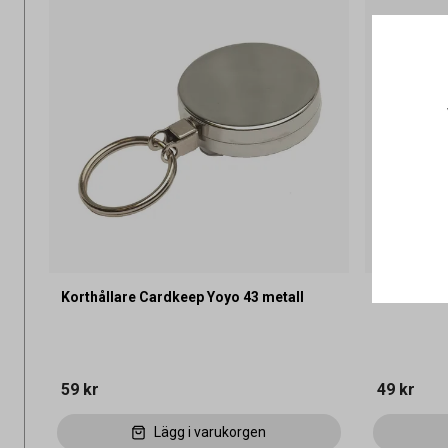
Korthållare Cardkeep Yoyo 43 metall
Korthållar
59 kr
49 kr
Lägg i varukorgen