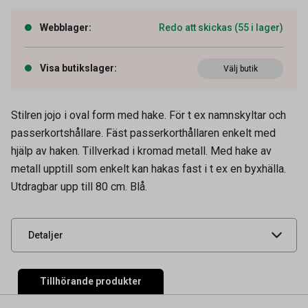
Webblager
:
Redo att skickas (55 i lager)
Visa butikslager
:
Välj butik
Stilren jojo i oval form med hake. För t ex namnskyltar och
passerkortshållare. Fäst passerkorthållaren enkelt med
hjälp av haken. Tillverkad i kromad metall. Med hake av
Artikelnummer
15040480
metall upptill som enkelt kan hakas fast i t ex en byxhälla.
Utdragbar upp till 80 cm. Blå.
Leverantörens
832707
artikelnummer
UNSPSC
55121503
Detaljer
Tillhörande produkter