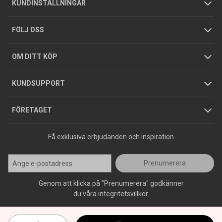
Allmänna försäljningsvillkor
Företagskund
/
Privatkund
KUNDINSTÄLLNINGAR
Tjänster
Foldrar och kataloger
Integritetspolicy
FÖLJ OSS
Hållbarhet
Köpguider
GDPR
OM DITT KÖP
Jobba hos oss
Varumärken
KUNDSUPPORT
Press
FÖRETAGET
Få exklusiva erbjudanden och inspiration
Prenumerera
Genom att klicka på "Prenumerera" godkänner
du våra integritetsvillkor.