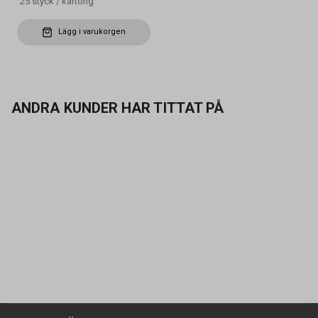
25
styck
/
kartong
Lägg i varukorgen
ANDRA KUNDER HAR TITTAT PÅ
Kontakta oss
Vanliga frågor
Om oss
Butiker