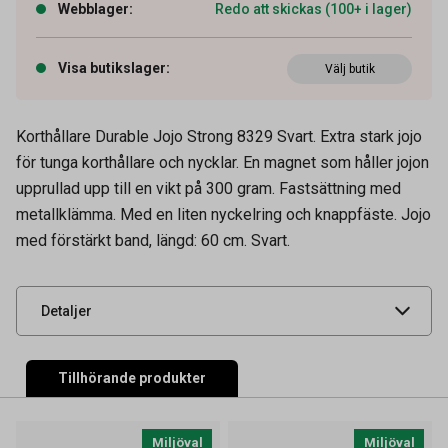
Webblager
:
Redo att skickas (100+ i lager)
Visa butikslager
:
Välj butik
Korthållare Durable Jojo Strong 8329 Svart. Extra stark jojo
för tunga korthållare och nycklar. En magnet som håller jojon
upprullad upp till en vikt på 300 gram. Fastsättning med
Artikelnummer
84020004
metallklämma. Med en liten nyckelring och knappfäste. Jojo
med förstärkt band, längd: 60 cm. Svart.
Leverantörens
832901
artikelnummer
UNSPSC
55121503
Detaljer
Tillhörande produkter
Miljöval
Miljöval