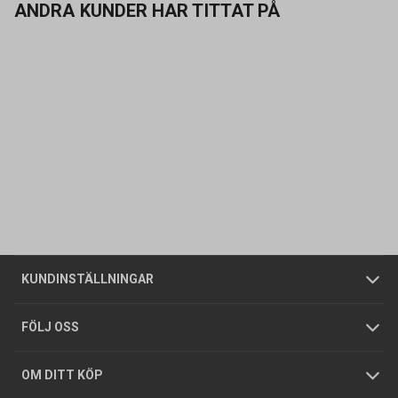
ANDRA KUNDER HAR TITTAT PÅ
Kontakta oss
Vanliga frågor
Om oss
Butiker
Allmänna försäljningsvillkor
Företagskund
/
Privatkund
KUNDINSTÄLLNINGAR
Tjänster
Foldrar och kataloger
Integritetspolicy
FÖLJ OSS
Hållbarhet
Köpguider
GDPR
OM DITT KÖP