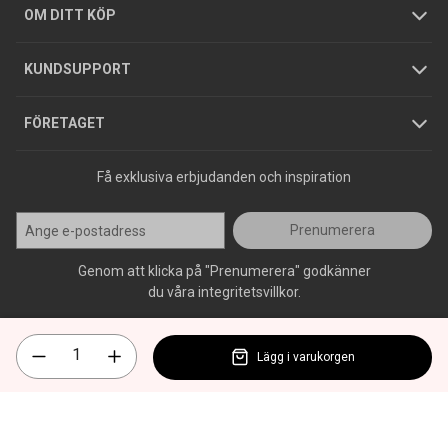
Hållbarhet
Köpguider
GDPR
OM DITT KÖP
Jobba hos oss
Varumärken
KUNDSUPPORT
Press
FÖRETAGET
Få exklusiva erbjudanden och inspiration
Prenumerera
Genom att klicka på "Prenumerera" godkänner
du våra integritetsvillkor.
Lägg i varukorgen