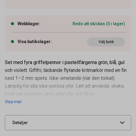
Webblager
:
Redo att skickas (5 i lager)
Visa butikslager
:
Välj butik
Set med fyra griffelpennor i pastellfärgerna grön, blå, gul
och violett. Giftfri, täckande flytande kritmarkör med en fin
rund 1—2 mm spets. Icke-smetande (när den torkat).
Lämplig för alla icke-porösa ytor. Lätt att använda: skaka,
Artikelnummer
13091183
tryck ner spetsen, skriv eller rita, och låt to
Visa mer
Leverantörens
BL-SMA100-V4-PAS
artikelnummer
UNSPSC
44121708
Detaljer