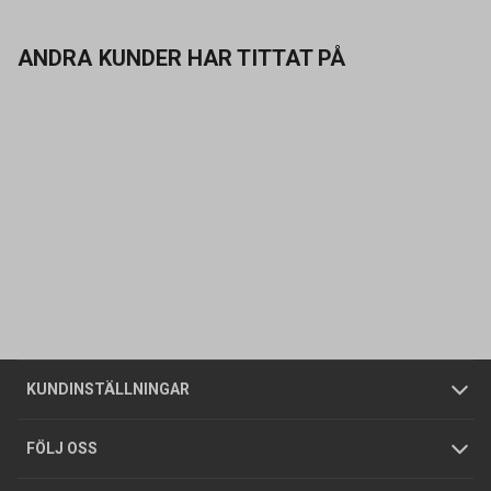
ANDRA KUNDER HAR TITTAT PÅ
Kontakta oss
Vanliga frågor
Om oss
Butiker
Allmänna försäljningsvillkor
Företagskund
/
Privatkund
KUNDINSTÄLLNINGAR
Tjänster
Foldrar och kataloger
Integritetspolicy
FÖLJ OSS