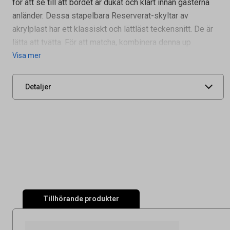
för att se till att bordet är dukat och klart innan gästerna
anländer. Dessa stapelbara Reserverat-skyltar av
akrylplast har ett klassiskt och lättläst teckensnitt. De är
Artikelnummer
17020627
lätta att tvätta. För att matcha, kombinera denna up
Leverantörens
TN-RES-EN-WT
Visa mer
artikelnummer
UNSPSC
55121908
Detaljer
Tillhörande produkter