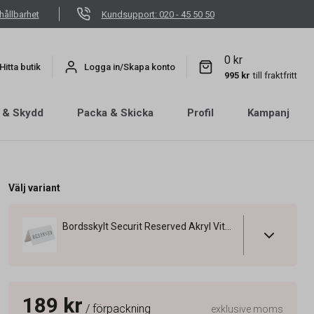
hållbarhet
Kundsupport: 020 - 45 50 50
0 kr
Hitta butik
Logga in/Skapa konto
995 kr
till fraktfritt
 & Skydd
Packa & Skicka
Profil
Kampanj
Välj variant
Bordsskylt Securit Reserved Akryl Vit 5x10x4,5cm
189 kr
/ förpackning
exklusive moms