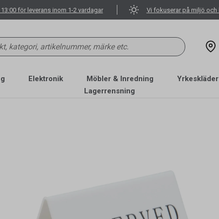
 13:00 för leverans inom 1-2 vardagar
Vi fokuserar på miljö och 
ng
Elektronik
Möbler & Inredning
Yrkeskläder
Lagerrensning