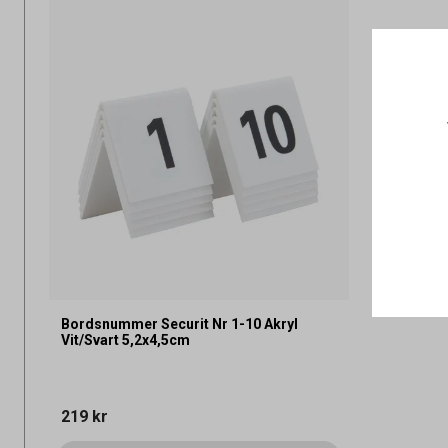
Bordsnummer Securit Nr 1-10 Akryl
Vit/Svart 5,2x4,5cm
219 kr