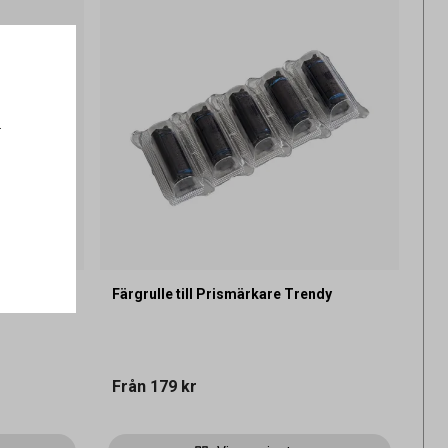
.
röd 32 x 19
Färgrulle till Prismärkare Trendy
Från
179 kr