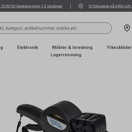
 13:00 för leverans inom 1-2 vardagar
Vi fokuserar på miljö och 
ng
Elektronik
Möbler & Inredning
Yrkeskläder
Lagerrensning