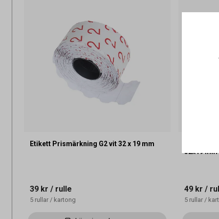
Etikett Prismärkning G2 vit 32 x 19 mm
Etikett Pr
32x19 mm
39 kr
/ rulle
49 kr
/ ru
5
rullar
/
kartong
5
rullar
/
kar