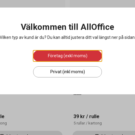
Välkommen till AllOffice
Vilken typ av kund är du? Du kan alltid justera ditt val längst ner på sidan
Företag (exkl moms)
Privat (inkl moms)
ismärkning G1 Avtagbar Vit
Etikett Prismärkning G2 Flour.
mm
lle
39 kr
/ rulle
tong
5
rullar
/
kartong