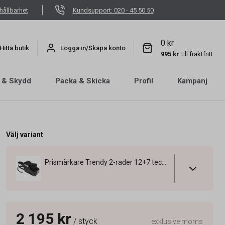
hållbarhet
Kundsupport: 020 - 45 50 50
0 kr
Hitta butik
Logga in/Skapa konto
995 kr
till fraktfritt
 & Skydd
Packa & Skicka
Profil
Kampanj
Välj variant
Prismärkare Trendy 2-rader 12+7 tecken 32x19mm
2 195 kr
/ styck
exklusive moms