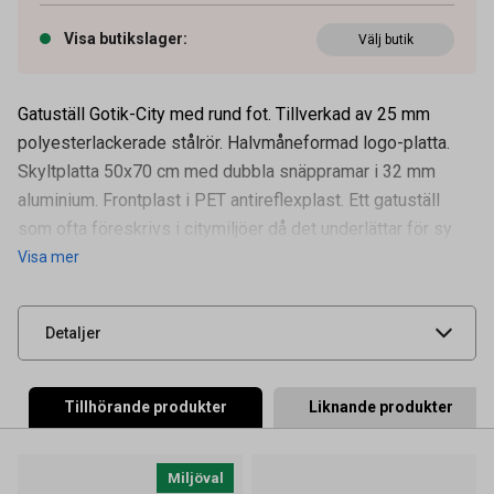
Visa butikslager
:
Välj butik
Gatuställ Gotik-City med rund fot. Tillverkad av 25 mm
polyesterlackerade stålrör. Halvmåneformad logo-platta.
Skyltplatta 50x70 cm med dubbla snäppramar i 32 mm
Artikelnummer
17020012
aluminium. Frontplast i PET antireflexplast. Ett gatuställ
Mått (B x H)
500 x 700 mm
som ofta föreskrivs i citymiljöer då det underlättar för sy
Visa mer
Leverantörens
18713
artikelnummer
UNSPSC
55121908
Detaljer
Tillhörande produkter
Liknande produkter
Miljöval