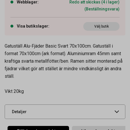
Webblager
:
Redo att skickas (4 i lager)
(Beställningsvara)
Visa butikslager
:
Välj butik
Gatuställ Alu-Fjäder Basic Svart 70x100cm. Gatuställ i
format 70x100cm (ark format). Aluminiumram 45mm samt
kraftiga svarta metallfötter/ben. Ramen sitter monterad på
fjädrar vilket gör att stället är mindre vindkänsligt än andra
ställ.
Artikelnummer
17020372
Vikt 20kg
Leverantörens
18735
artikelnummer
UNSPSC
55121908
Detaljer