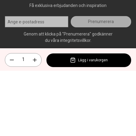
Få exklusiva erbjudanden och inspiration
Prenumerera
Genom att klicka på "Prenumerera" godkänner
du våra integritetsvillkor.
Lägg i varukorgen
Alla rättigheter förbehålls, AllOffice - 2026
|
Kundsupport 020 - 45
50 50