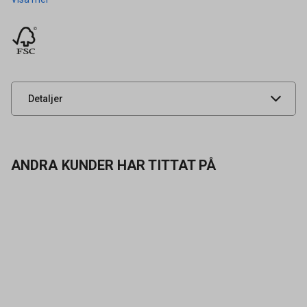
Artikelnummer
16011136
Leverantörens
90125227
artikelnummer
UNSPSC
44112006
Detaljer
ANDRA KUNDER HAR TITTAT PÅ
Kontakta oss