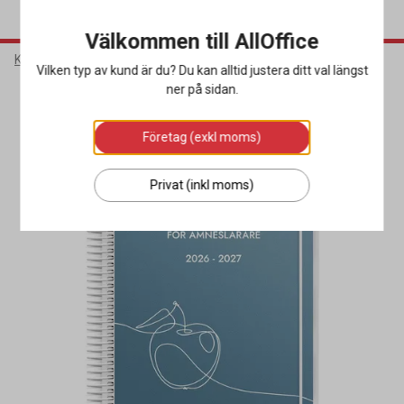
Välkommen till AllOffice
Kontorsmaterial
Almanackor
Lärarkalendrar & Elevkalendrar
Vilken typ av kund är du? Du kan alltid justera ditt val längst
ner på sidan.
Miljöval
Företag (exkl moms)
Privat (inkl moms)