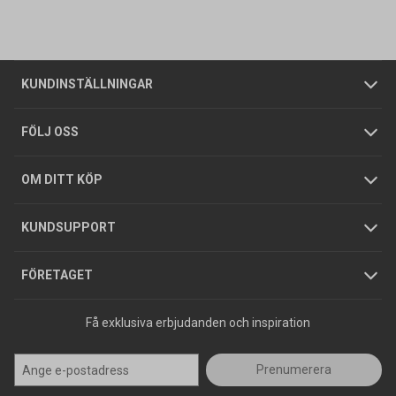
Vanliga frågor
Om oss
Butiker
Allmänna försäljningsvillkor
Företagskund
/
Privatkund
KUNDINSTÄLLNINGAR
Tjänster
Foldrar och kataloger
Integritetspolicy
FÖLJ OSS
Hållbarhet
Köpguider
GDPR
OM DITT KÖP
Jobba hos oss
Varumärken
KUNDSUPPORT
Press
FÖRETAGET
Få exklusiva erbjudanden och inspiration
Prenumerera