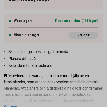
Antal per kartong
:
24
styck
Webblager
:
Redo att skickas (18 i lager)
Visa butikslager
:
Välj butik
Skapa din egna personliga framsida.
Planera ditt läsår.
Kalendern för ämneslärare.
Effektivisera din vardag som lärare med hjälp av en
lärarkalender, som ett analogt komplement till din digitala
planering. Att planera och tydliggöra dina dagar och terminer
med papper och penna ger dig själv ett ögonblick av
reflektion och fokus. Kalendern ger dig även möjlighet
Visa mer