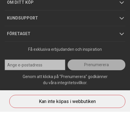
Hållbarhet
Köpguider
GDPR
OM DITT KÖP
Jobba hos oss
Varumärken
KUNDSUPPORT
Press
FÖRETAGET
Få exklusiva erbjudanden och inspiration
Prenumerera
Genom att klicka på "Prenumerera" godkänner
du våra integritetsvillkor.
Kan inte köpas i webbutiken