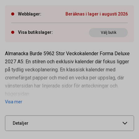
Webblager
:
Beräknas i lager i augusti 2026
Visa butikslager
:
Välj butik
Almanacka Burde 5962 Stor Veckokalender Forma Deluxe
2027 A5: En stilren och exklusiv kalender där fokus ligger
på tydlig veckoplanering. En klassisk kalender med
cremefärgat papper och med en vecka per uppslag, där
vänstersidan har linjerade sidor för anteckningar och
Artikelnummer
16011230
högersidan
Visa mer
Leverantörens
91596227
artikelnummer
UNSPSC
44112006
Detaljer