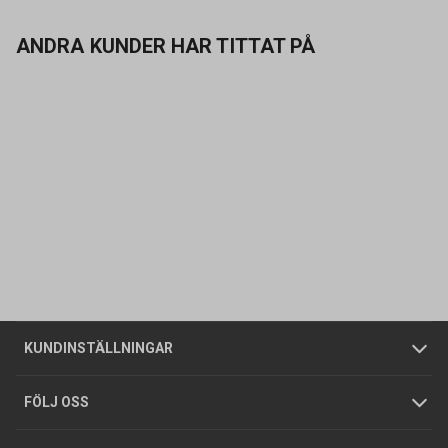
ANDRA KUNDER HAR TITTAT PÅ
Kontakta oss
Vanliga frågor
Om oss
Butiker
Allmänna försäljningsvillkor
Företagskund
/
Privatkund
KUNDINSTÄLLNINGAR
Tjänster
Foldrar och kataloger
Integritetspolicy
FÖLJ OSS