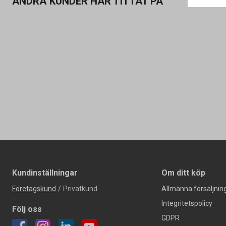
ANDRA KUNDER HAR TITTAT PÅ
Kundinställningar
Om ditt köp
Företagskund
/
Privatkund
Allmänna försäljning
Integritetspolicy
Följ oss
GDPR