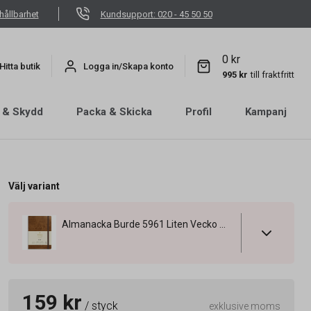
hållbarhet
Kundsupport: 020 - 45 50 50
0 kr
Hitta butik
Logga in/Skapa konto
995 kr
till fraktfritt
 & Skydd
Packa & Skicka
Profil
Kampanj
Välj variant
Almanacka Burde 5961 Liten Vecko Forma Deluxe 2027 Brun A6
159 kr
/ styck
exklusive moms