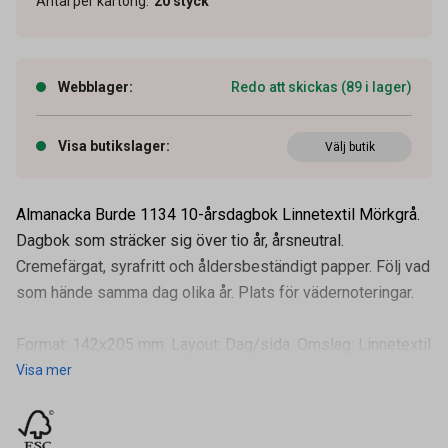
Antal per kartong
:
20
styck
Webblager
:
Redo att skickas (89 i lager)
Visa butikslager
:
Välj butik
Almanacka Burde 1134 10-årsdagbok Linnetextil Mörkgrå.
Dagbok som sträcker sig över tio år, årsneutral.
Cremefärgat, syrafritt och åldersbeständigt papper. Följ vad
som hände samma dag olika år. Plats för vädernoteringar.
Format: 142x205 mm. Layout: Dag/sida. Omslag: Linnetextil
Visa mer
Artikelnummer
16011275