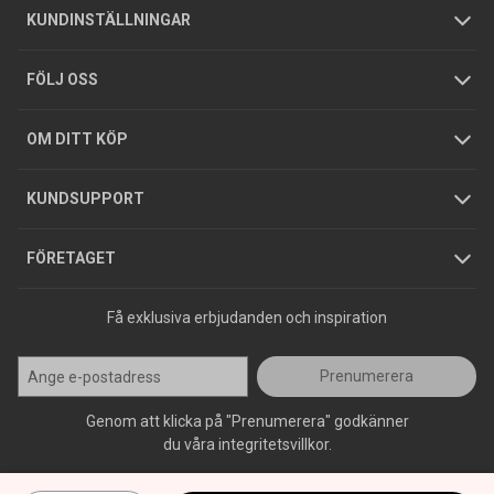
Om oss
Butiker
Allmänna försäljningsvillkor
Företagskund
/
Privatkund
KUNDINSTÄLLNINGAR
Tjänster
Foldrar och kataloger
Integritetspolicy
FÖLJ OSS
Hållbarhet
Köpguider
GDPR
OM DITT KÖP
Jobba hos oss
Varumärken
KUNDSUPPORT
Press
FÖRETAGET
Få exklusiva erbjudanden och inspiration
Prenumerera
Genom att klicka på "Prenumerera" godkänner
du våra integritetsvillkor.