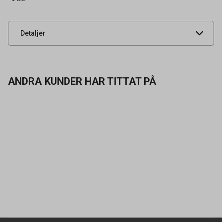
Leverantörens
92113400
artikelnummer
UNSPSC
44112006
Detaljer
ANDRA KUNDER HAR TITTAT PÅ
Kontakta oss
Vanliga frågor