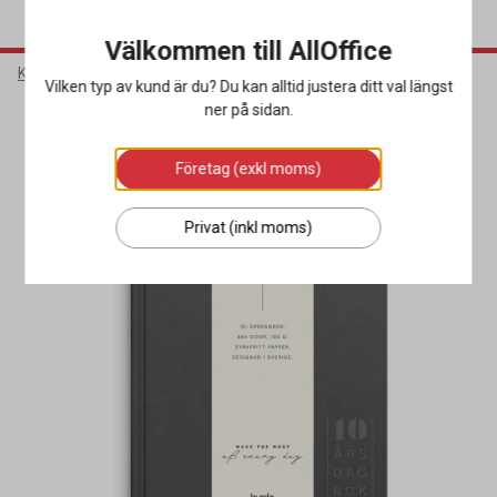
Välkommen till AllOffice
Kontorsmaterial
Almanackor
Dagböcker
Vilken typ av kund är du? Du kan alltid justera ditt val längst
ner på sidan.
Miljöval
Företag (exkl moms)
Privat (inkl moms)