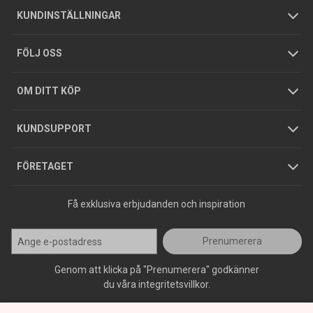
Om oss
Butiker
Allmänna försäljningsvillkor
Företagskund
/
Privatkund
KUNDINSTÄLLNINGAR
Tjänster
Foldrar och kataloger
Integritetspolicy
FÖLJ OSS
Hållbarhet
Köpguider
GDPR
OM DITT KÖP
Jobba hos oss
Varumärken
KUNDSUPPORT
Press
FÖRETAGET
Få exklusiva erbjudanden och inspiration
Prenumerera
Genom att klicka på "Prenumerera" godkänner
du våra integritetsvillkor.