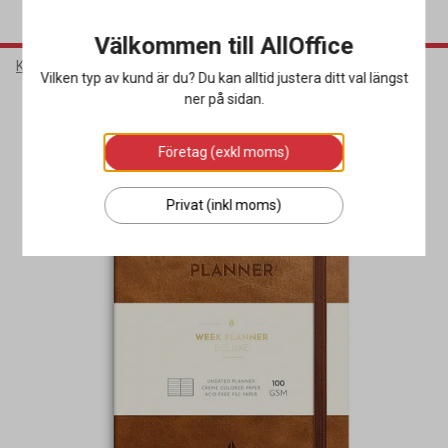
Välkommen till AllOffice
Kontorsmaterial
Almanackor
Dagböcker
Vilken typ av kund är du? Du kan alltid justera ditt val längst
ner på sidan.
Miljöval
Företag (exkl moms)
Privat (inkl moms)