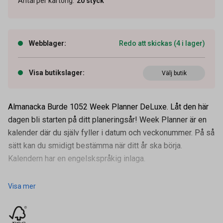
Antal per kartong
:
20
styck
Webblager
:
Redo att skickas (4 i lager)
Visa butikslager
:
Välj butik
Almanacka Burde 1052 Week Planner DeLuxe. Låt den här
dagen bli starten på ditt planeringsår! Week Planner är en
kalender där du själv fyller i datum och veckonummer. På så
sätt kan du smidigt bestämma när ditt år ska börja.
Kalendern har en engelskspråkig inlaga.
Format: A5. Om
Visa mer
Artikelnummer
16011271