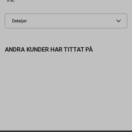
Leverantörens
92105200
artikelnummer
UNSPSC
44112006
Detaljer
ANDRA KUNDER HAR TITTAT PÅ
Kontakta oss
Vanliga frågor