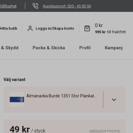
hållbarhet
Kundsupport: 020 - 45 50 50
0 kr
Hitta butik
Logga in/Skapa konto
995 kr
till fraktfritt
 & Skydd
Packa & Skicka
Profil
Kampanj
Välj variant
Almanacka Burde 1351 Stor Plankalender Spiral 2027
49 kr
/ styck
exklusive moms