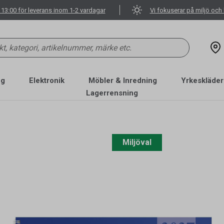
 13:00 för leverans inom 1-2 vardagar
Vi fokuserar på miljö och 
ng
Elektronik
Möbler & Inredning
Yrkeskläder
Lagerrensning
Miljöval