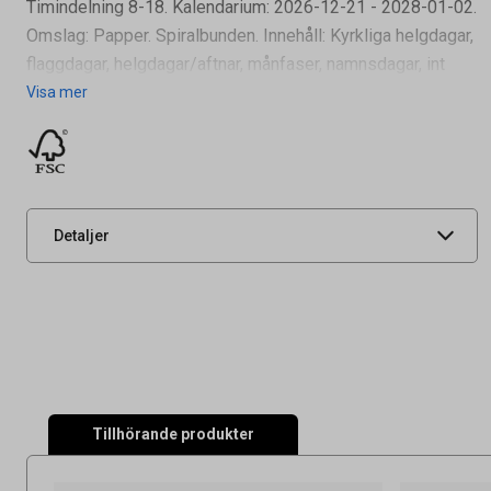
Timindelning 8-18. Kalendarium: 2026-12-21 - 2028-01-02.
Omslag: Papper. Spiralbunden. Innehåll: Kyrkliga helgdagar,
flaggdagar, helgdagar/aftnar, månfaser, namnsdagar, int
Artikelnummer
16030165
Visa mer
Tidigare artikelnummer
1351A
Leverantörens
91135127
artikelnummer
UNSPSC
44112002
Detaljer
Tillhörande produkter