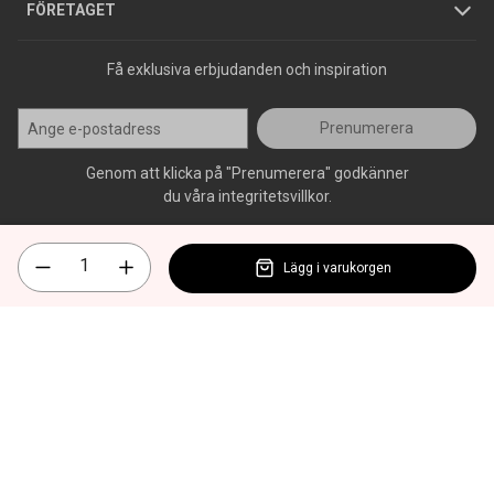
Press
FÖRETAGET
Få exklusiva erbjudanden och inspiration
Prenumerera
Genom att klicka på "Prenumerera" godkänner
du våra integritetsvillkor.
Lägg i varukorgen