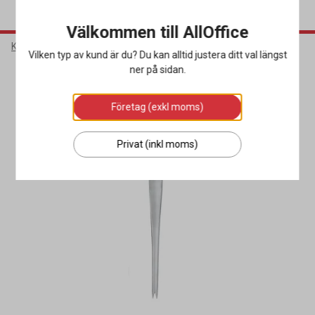
Välkommen till AllOffice
Kök & Servering
Porslin & Bestick
Skaldjursbestick
Vilken typ av kund är du? Du kan alltid justera ditt val längst
ner på sidan.
Företag (exkl moms)
Privat (inkl moms)