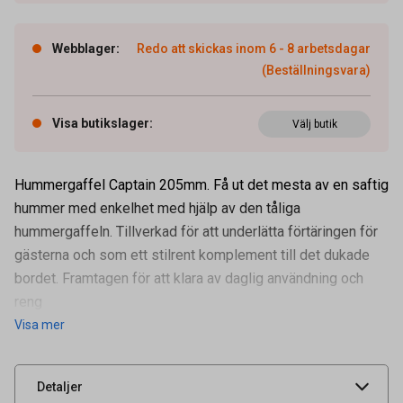
Webblager
:
Redo att skickas inom 6 - 8 arbetsdagar
(Beställningsvara)
Visa butikslager
:
Välj butik
Hummergaffel Captain 205mm. Få ut det mesta av en saftig
hummer med enkelhet med hjälp av den tåliga
hummergaffeln. Tillverkad för att underlätta förtäringen för
gästerna och som ett stilrent komplement till det dukade
Artikelnummer
64560108
bordet. Framtagen för att klara av daglig användning och
Tidigare artikelnummer
32017
reng
Visa mer
Leverantörens
PT61LFGI
artikelnummer
UNSPSC
52151700
Detaljer