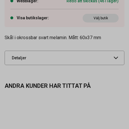
Webblager
:
Redo att skickas (46 i lager)
Visa butikslager
:
Artikelnummer
Välj butik
69030104
Tidigare artikelnummer
30389
Skål i okrossbar svart melamin. Mått: 60x37 mm
Leverantörens
23247401
artikelnummer
UNSPSC
52152007
Detaljer
ANDRA KUNDER HAR TITTAT PÅ