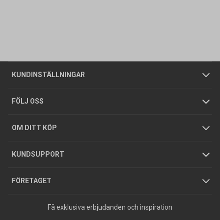
Kontakta oss
Vanliga frågor
Om oss
Butiker
Allmänna försäljningsvillkor
Företagskund
/
Privatkund
KUNDINSTÄLLNINGAR
Tjänster
Foldrar och kataloger
Integritetspolicy
FÖLJ OSS
Hållbarhet
Köpguider
GDPR
OM DITT KÖP
Jobba hos oss
Varumärken
KUNDSUPPORT
Press
FÖRETAGET
Få exklusiva erbjudanden och inspiration