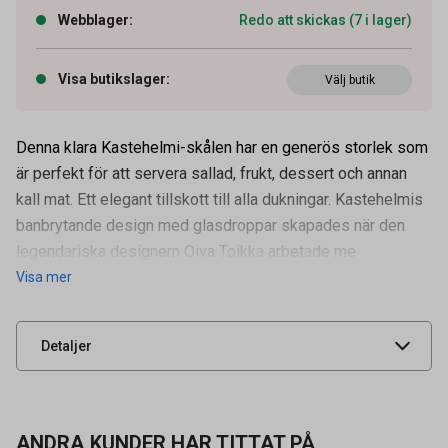
Webblager
:
Redo att skickas (7 i lager)
Visa butikslager
:
Välj butik
Denna klara Kastehelmi-skålen har en generös storlek som
är perfekt för att servera sallad, frukt, dessert och annan
kall mat. Ett elegant tillskott till alla dukningar. Kastehelmis
Artikelnummer
69030356
banbrytande design med glasdroppar skapades när den
Volym
1,4 l
legendariska designern Oiva Toikka arbetade me
Visa mer
Leverantörens
1015297
artikelnummer
UNSPSC
52152007
Detaljer
ANDRA KUNDER HAR TITTAT PÅ