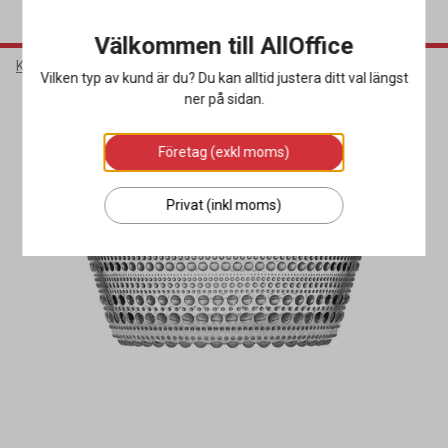
Välkommen till AllOffice
Kök & Servering
Porslin & Bestick
Skålar
Vilken typ av kund är du? Du kan alltid justera ditt val längst
ner på sidan.
Företag (exkl moms)
Privat (inkl moms)