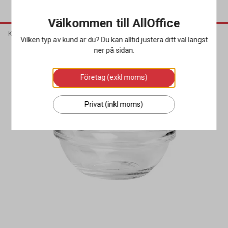
Välkommen till AllOffice
Kök & Servering
Porslin & Bestick
Skålar
Vilken typ av kund är du? Du kan alltid justera ditt val längst
ner på sidan.
Företag (exkl moms)
Privat (inkl moms)