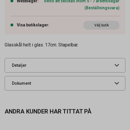
Webblager
:
Redo att skickas inom 5 - 7 arbetsdagar
(Beställningsvara)
Artikelnummer
64040001
Visa butikslager
:
Höjd (H)
Välj butik
170 mm
Tidigare artikelnummer
31628
Glasskål helt i glas. 17cm. Stapelbar.
Leverantörens
10027
artikelnummer
UNSPSC
52152007
Detaljer
Produktdatablad
Dokument
ANDRA KUNDER HAR TITTAT PÅ