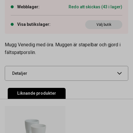
Webblager
:
Redo att skickas (43 i lager)
Artikelnummer
64010189
Visa butikslager
:
Välj butik
Volym
30 cl
Tidigare artikelnummer
30287
Mugg Venedig med öra. Muggen är stapelbar och gjord i
fältspatporslin.
Leverantörens
29212
artikelnummer
UNSPSC
52152004
Detaljer
Liknande produkter