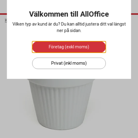
Välkommen till AllOffice
Kök & Servering
Porslin & Bestick
Muggar
Vilken typ av kund är du? Du kan alltid justera ditt val längst
ner på sidan.
Företag (exkl moms)
Privat (inkl moms)