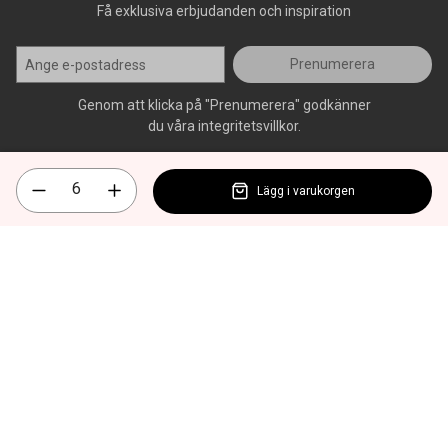
Få exklusiva erbjudanden och inspiration
Prenumerera
Genom att klicka på "Prenumerera" godkänner
du våra integritetsvillkor.
Lägg i varukorgen
Alla rättigheter förbehålls, AllOffice - 2026
|
Kundsupport 020 - 45
50 50