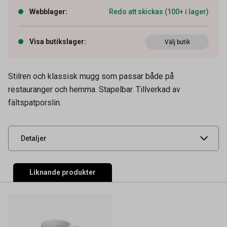
Webblager
:
Redo att skickas (100+ i lager)
Visa butikslager
:
Välj butik
Artikelnummer
48030034
Stilren och klassisk mugg som passar både på
Volym
24 cl
restauranger och hemma. Stapelbar. Tillverkad av
fältspatporslin.
Leverantörens
29222
artikelnummer
UNSPSC
52152101
Detaljer
Liknande produkter