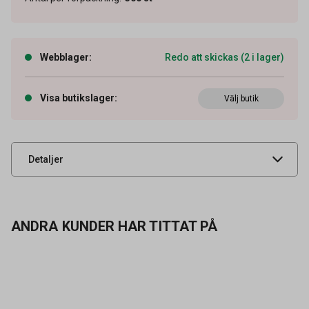
Webblager
:
Redo att skickas (2 i lager)
Artikelnummer
65102196
Visa butikslager
:
Välj butik
Leverantörens
30040
artikelnummer
UNSPSC
24111502
Detaljer
ANDRA KUNDER HAR TITTAT PÅ