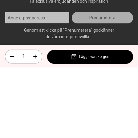
Få exklusiva erbjudanden och inspiration
Prenumerera
Genom att klicka på "Prenumerera" godkänner
du våra integritetsvillkor.
Lägg i varukorgen
Alla rättigheter förbehålls, AllOffice - 2026
|
Kundsupport 020 - 45
50 50