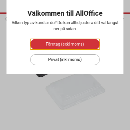
Välkommen till AllOffice
Kök & Servering
Matförpackningar
Snabbmatsförpackningar
Vilken typ av kund är du? Du kan alltid justera ditt val längst
ner på sidan.
Företag (exkl moms)
Privat (inkl moms)