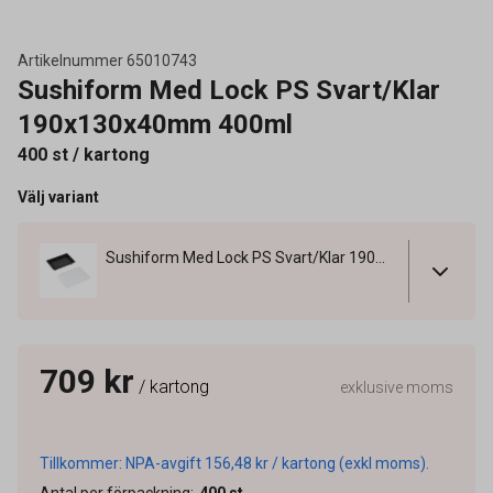
Artikelnummer
65010743
Sushiform Med Lock PS Svart/Klar
190x130x40mm 400ml
400 st / kartong
Välj variant
Sushiform Med Lock PS Svart/Klar 190x130x40mm 400ml
709 kr
/ kartong
exklusive moms
Tillkommer: NPA-avgift 156,48 kr / kartong (exkl moms).
Antal per förpackning
:
400
st