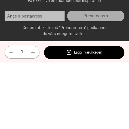
Få exklusiva erbjudanden och inspiration
Prenumerera
Genom att klicka på "Prenumerera" godkänner
du våra integritetsvillkor.
Lägg i varukorgen
Alla rättigheter förbehålls, AllOffice - 2026
|
Kundsupport 020 - 45
50 50