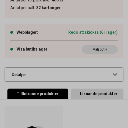
Antal per pall
:
32
kartonger
Artikelnummer
65010743
Webblager
:
Redo att skickas (6 i lager)
Volym
400 ml
Tidigare artikelnummer
64006
Visa butikslager
:
Välj butik
Leverantörens
3689020
artikelnummer
UNSPSC
14121600
Detaljer
Tillhörande produkter
Liknande produkter