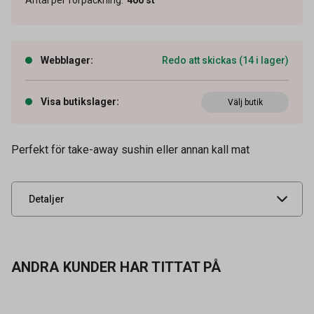
Webblager
:
Redo att skickas (14 i lager)
Artikelnummer
65010835
Visa butikslager
:
Volym
Välj butik
800 ml
Tidigare artikelnummer
64316
Perfekt för take-away sushin eller annan kall mat
Leverantörens
3689070
artikelnummer
UNSPSC
24111502
Detaljer
ANDRA KUNDER HAR TITTAT PÅ