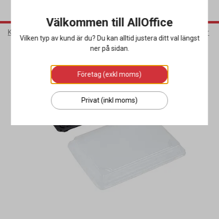
Välkommen till AllOffice
Kök & Servering
Matförpackningar
Snabbmatsförpackningar
Vilken typ av kund är du? Du kan alltid justera ditt val längst
ner på sidan.
Företag (exkl moms)
Privat (inkl moms)