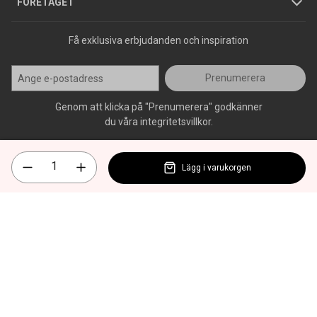
Press
FÖRETAGET
Få exklusiva erbjudanden och inspiration
Prenumerera
Genom att klicka på "Prenumerera" godkänner
du våra integritetsvillkor.
Lägg i varukorgen