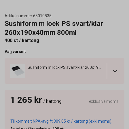
Artikelnummer
65010835
Sushiform m lock PS svart/klar
260x190x40mm 800ml
400 st / kartong
Välj variant
Sushiform m lock PS svart/klar 260x190x40mm 800ml
1 265 kr
/ kartong
exklusive moms
Tillkommer: NPA-avgift 309,05 kr / kartong (exkl moms).
Antal per förpackning
:
400
st