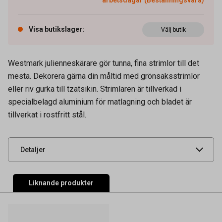
Visa butikslager
:
Välj butik
Westmark julienneskärare gör tunna, fina strimlor till det
mesta. Dekorera gärna din måltid med grönsaksstrimlor
Artikelnummer
73060007
eller riv gurka till tzatsikin. Strimlaren är tillverkad i
Tidigare artikelnummer
35193
specialbelagd aluminium för matlagning och bladet är
tillverkat i rostfritt stål.
Leverantörens
60962270
artikelnummer
UNSPSC
52151600
Detaljer
Liknande produkter