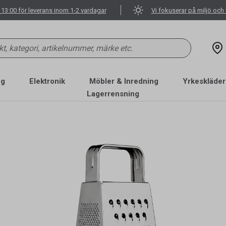
 13:00 för leverans inom 1-2 vardagar
Vi fokuserar på miljö och 
ng
Elektronik
Möbler & Inredning
Yrkeskläder
Lagerrensning