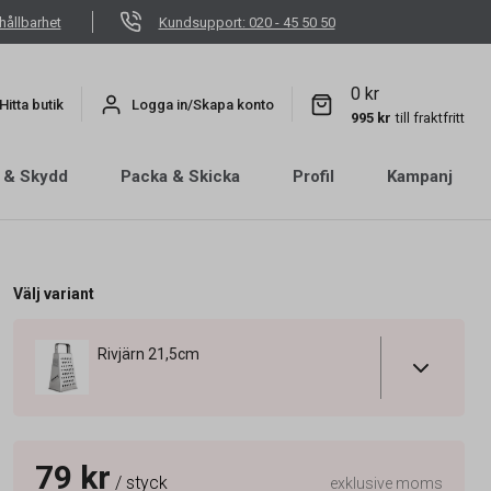
hållbarhet
Kundsupport: 020 - 45 50 50
0 kr
Hitta butik
Logga in/Skapa konto
995 kr
till fraktfritt
 & Skydd
Packa & Skicka
Profil
Kampanj
Välj variant
Rivjärn 21,5cm
79 kr
/ styck
exklusive moms