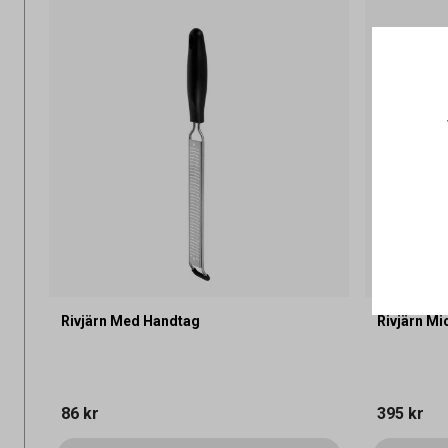
Rivjärn Med Handtag
Rivjärn Mi
86 kr
395 kr