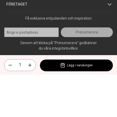
Press
FÖRETAGET
Få exklusiva erbjudanden och inspiration
Prenumerera
Genom att klicka på "Prenumerera" godkänner
du våra integritetsvillkor.
Lägg i varukorgen