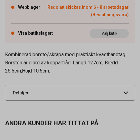
Webblager
:
Redo att skickas inom 6 - 8 arbetsdagar
(Beställningsvara)
Visa butikslager
:
Välj butik
Kombinerad borste/skrapa med praktiskt kvasthandtag.
Artikelnummer
64600817
Borsten är gjord av koppartråd. Längd 127cm, Bredd
25,5cm,Höjd 10,5cm.
Leverantörens
65376
artikelnummer
UNSPSC
52151600
Detaljer
ANDRA KUNDER HAR TITTAT PÅ