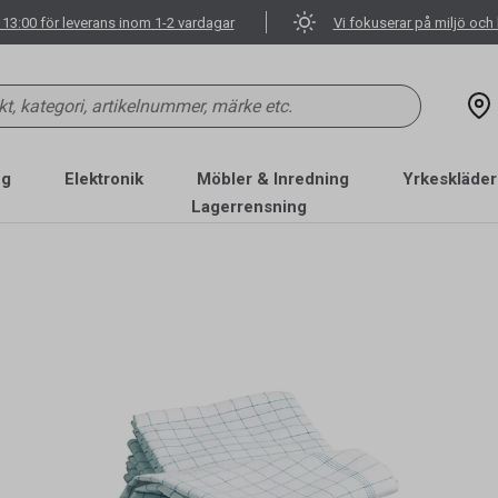
 13:00 för leverans inom 1-2 vardagar
Vi fokuserar på miljö och 
ng
Elektronik
Möbler & Inredning
Yrkeskläder
Lagerrensning