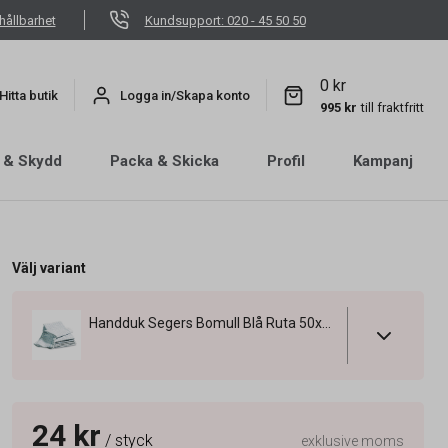
hållbarhet
Kundsupport: 020 - 45 50 50
0 kr
Hitta butik
Logga in/Skapa konto
995 kr
till fraktfritt
 & Skydd
Packa & Skicka
Profil
Kampanj
Välj variant
Handduk Segers Bomull Blå Ruta 50x70cm
24 kr
/ styck
exklusive moms