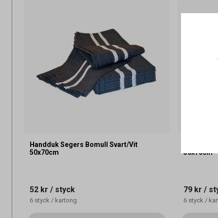
Handduk Segers Bomull Svart/Vit
Handduk S
50x70cm
50x70cm
52 kr
/ styck
79 kr
/ st
6
styck
/
kartong
6
styck
/
kar