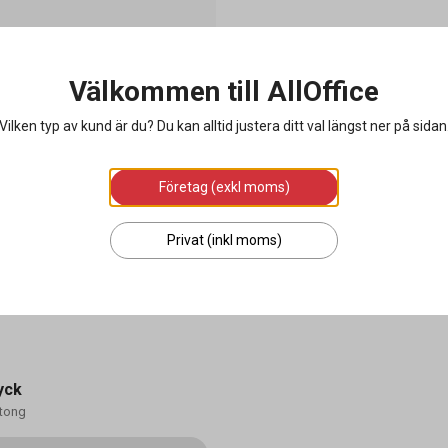
Välkommen till AllOffice
Vilken typ av kund är du? Du kan alltid justera ditt val längst ner på sidan
Företag (exkl moms)
Privat (inkl moms)
egers Halvlinne Blå Rand
yck
tong