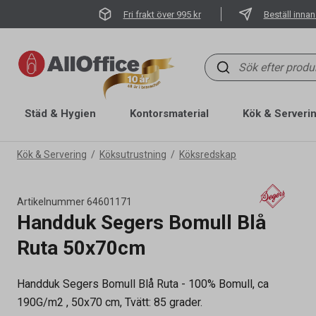
Fri frakt över 995 kr
Beställ innan
Städ & Hygien
Kontorsmaterial
Kök & Serveri
Kök & Servering
Köksutrustning
Köksredskap
Artikelnummer
64601171
Handduk Segers Bomull Blå
Ruta 50x70cm
Artikelnummer
64601171
Handduk Segers Bomull Blå Ruta - 100% Bomull, ca
Mått (B x H)
500 x 700 mm
190G/m2 , 50x70 cm, Tvätt: 85 grader.