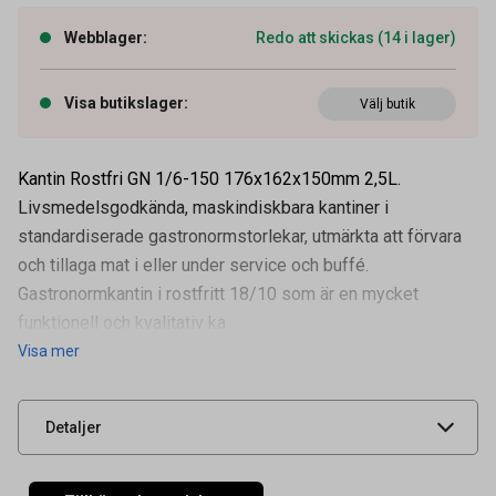
Webblager
:
Redo att skickas (14 i lager)
Visa butikslager
:
Välj butik
Kantin Rostfri GN 1/6-150 176x162x150mm 2,5L.
Livsmedelsgodkända, maskindiskbara kantiner i
standardiserade gastronormstorlekar, utmärkta att förvara
Artikelnummer
64600480
och tillaga mat i eller under service och buffé.
Volym
2,5 l
Gastronormkantin i rostfritt 18/10 som är en mycket
Tidigare artikelnummer
39038
funktionell och kvalitativ ka
Visa mer
Leverantörens
69169
artikelnummer
UNSPSC
52151600
Detaljer