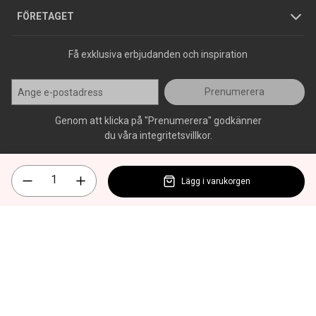
Press
FÖRETAGET
Få exklusiva erbjudanden och inspiration
Prenumerera
Genom att klicka på "Prenumerera" godkänner
du våra integritetsvillkor.
Lägg i varukorgen