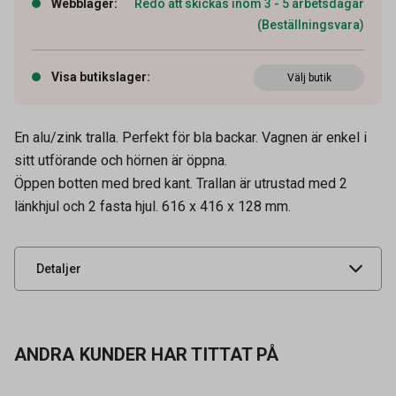
Webblager
:
Redo att skickas inom 3 - 5 arbetsdagar
(Beställningsvara)
Visa butikslager
:
Välj butik
En alu/zink tralla. Perfekt för bla backar. Vagnen är enkel i
Artikelnummer
64700641
sitt utförande och hörnen är öppna.
Tidigare artikelnummer
35475
Öppen botten med bred kant. Trallan är utrustad med 2
länkhjul och 2 fasta hjul. 616 x 416 x 128 mm.
Leverantörens
KM672
artikelnummer
UNSPSC
52151700
Detaljer
ANDRA KUNDER HAR TITTAT PÅ