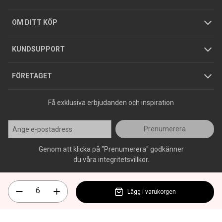
Hållbarhet
Köpguider
GDPR
OM DITT KÖP
Jobba hos oss
Varumärken
KUNDSUPPORT
Press
FÖRETAGET
Få exklusiva erbjudanden och inspiration
Prenumerera
Genom att klicka på "Prenumerera" godkänner
du våra integritetsvillkor.
Lägg i varukorgen