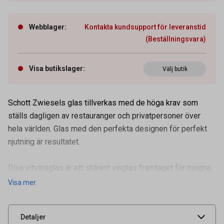
Webblager
:
Kontakta kundsupport för leveranstid
(Beställningsvara)
Visa butikslager
:
Välj butik
Schott Zwiesels glas tillverkas med de höga krav som
ställs dagligen av restauranger och privatpersoner över
hela världen. Glas med den perfekta designen för perfekt
njutning är resultatet.
Artikelnummer
66010086
Diva vitvinsglas är ett stilrent vinglas framtaget för mogna,
Volym
30 cl
unga, fruktiga och krispiga
Visa mer
Leverantörens
104097
artikelnummer
UNSPSC
52152102
Detaljer