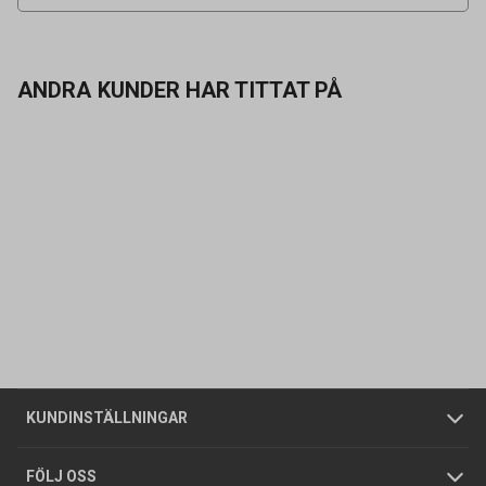
ANDRA KUNDER HAR TITTAT PÅ
Kontakta oss
Vanliga frågor
Om oss
Butiker
Allmänna försäljningsvillkor
Företagskund
/
Privatkund
KUNDINSTÄLLNINGAR
Tjänster
Foldrar och kataloger
Integritetspolicy
FÖLJ OSS